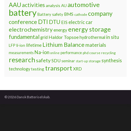
automotive
AAU
activities
analysis
AU
battery
company
BMS
Battery safety
cathode
DTI
conference
DTU
electric car
EIS
energy storage
electrochemistry
energy
fundamental
Haldor Topsoe
in situ
grid
hydrothermal
Lithium Balance
materials
lifetime
LFP
li-ion
Na-ion
measurements
performance
phd course
recycling
online
research
safety
synthesis
SDU
seminar
storage
start-up
transport
technology
testing
XRD
© 2026 Dansk Batteriselskab.