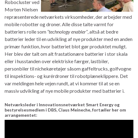
Robocluster ved
Morten Nielsen
repræsenterede netværkets virksomheder, der arbejder med
mobile robotter og droner. Alle disse talte varmt for
batteriers rolle som
”technology enabler”
, altså at bedre
batterier leder til en udvikling af nye produkter med en anden
primær funktion, hvor batteriet blot gør produktet muligt.
Her blev der talt om alt frastationære batterier i stor skala
eller i husstanden over elektriske færger, lastbiler,
personbiler til nichekøretøjer såsom gaffeltrucks, golfvogne
til inspektions- og kurérdroner til robotplæneklippere. Det
var meldingen hele vejen rundt, at vi kommer til at se en
massiv udvikling af nye mobile produkter med batterier i.
Netværksleder i Innovationsnetværket Smart Energy og
bestyrelsesmedlem i DBS, Claus Meineche, fortæller her om
arrangementet: