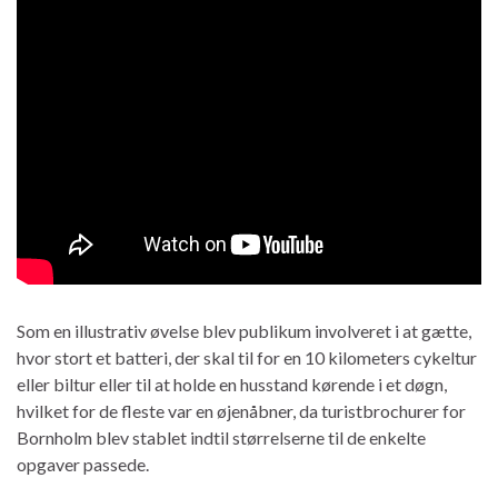
Som en illustrativ øvelse blev publikum involveret i at gætte,
hvor stort et batteri, der skal til for en 10 kilometers cykeltur
eller biltur eller til at holde en husstand kørende i et døgn,
hvilket for de fleste var en øjenåbner, da turistbrochurer for
Bornholm blev stablet indtil størrelserne til de enkelte
opgaver passede.