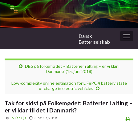
Dansk
Togg
Batteriselskab
navig
DBS på folkemødet – Batterier i alting – er vi klar i
Danmark? (15. juni 2018)
Low-complexity online estimation for LiFePO4 battery state
of charge in electric vehicles
Tak for sidst på Folkemødet: Batterier i alting –
er vi klar til det i Danmark?
By
Louise Ejs
June 19, 2018