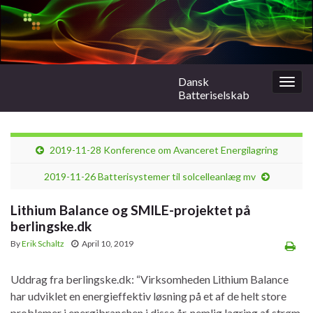
Dansk
Togg
Batteriselskab
navig
2019-11-28 Konference om Avanceret Energilagring
2019-11-26 Batterisystemer til solcelleanlæg mv
Lithium Balance og SMILE-projektet på
berlingske.dk
By
Erik Schaltz
April 10, 2019
Uddrag fra berlingske.dk: “Virksomheden Lithium Balance
har udviklet en energieffektiv løsning på et af de helt store
problemer i energibranchen i disse år, nemlig lagring af strøm.