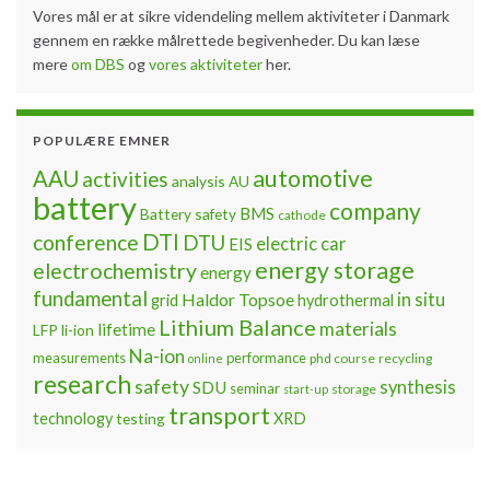
Vores mål er at sikre videndeling mellem aktiviteter i Danmark
gennem en række målrettede begivenheder. Du kan læse
mere
om DBS
og
vores aktiviteter
her.
POPULÆRE EMNER
automotive
AAU
activities
analysis
AU
battery
company
BMS
Battery safety
cathode
DTI
conference
DTU
electric car
EIS
energy storage
electrochemistry
energy
fundamental
Haldor Topsoe
in situ
grid
hydrothermal
Lithium Balance
materials
lifetime
LFP
li-ion
Na-ion
measurements
performance
phd course
recycling
online
research
safety
synthesis
SDU
seminar
storage
start-up
transport
technology
testing
XRD