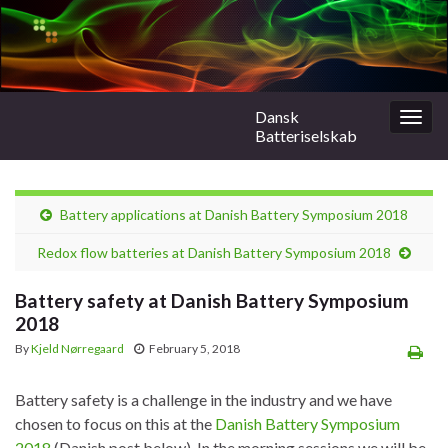
Dansk
Togg
Batteriselskab
navig
Battery applications at Danish Battery Symposium 2018
Redox flow batteries at Danish Battery Symposium 2018
Battery safety at Danish Battery Symposium
2018
By
Kjeld Nørregaard
February 5, 2018
Battery safety is a challenge in the industry and we have
chosen to focus on this at the
Danish Battery Symposium
2018
(Danish post below). In the morning sessions we will be