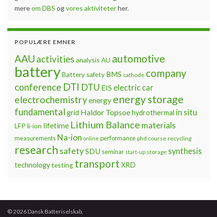
mere
om DBS
og
vores aktiviteter
her.
POPULÆRE EMNER
automotive
AAU
activities
analysis
AU
battery
company
BMS
Battery safety
cathode
DTI
conference
DTU
electric car
EIS
energy storage
electrochemistry
energy
fundamental
Haldor Topsoe
in situ
grid
hydrothermal
Lithium Balance
materials
lifetime
LFP
li-ion
Na-ion
measurements
performance
phd course
recycling
online
research
safety
synthesis
SDU
seminar
storage
start-up
transport
technology
testing
XRD
© 2026 Dansk Batteriselskab.