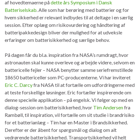
af hovedtemaerne på
dette års Symposium i Dansk
Batteriselskab
. Alle som har berøring med batterier og for
hvem sikkerhed er relevant indbydes til at deltage i en særlig
session. Efter oplæg om risikovurdering og håndtering af
batteripakkedesign bliver der mulighed for at udveksle
erfaringer om batterisikkerhed og særlige behov.
På dagen får du bl.a. inspiration fra NASA’s rumdragt, hvor
astronauten skal kunne overleve og arbejde videre, selvom en
battericelle fejler – NASA benytter samme seriefremstillede
18650 battericeller som PC-producenterne. Vi har inviteret
Eric C. Darcy
fra NASA til at fortælle om udfordringerne med
at teste forskellige løsninger. Eric fortæller inspirerende om
denne specielle applikation – på engelsk. Vi følger op med en
dialog-session om batterisikkerhed, hvor
Tim Andersen
fra
Rambøll, til inspiration, vil fortælle om sit studie i brandrisiko
for et batterianlæg – Tim har en Master i Brandsikkerhed.
Derefter er der åbent for spørgsmål og dialog om alt
vedrørende batterisikkerhed. Transportsikkerhed vil helt