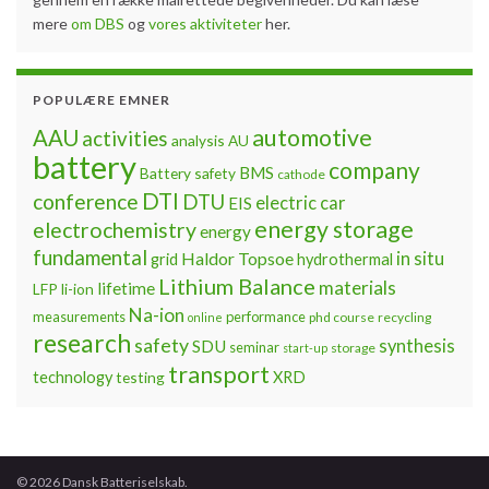
mere
om DBS
og
vores aktiviteter
her.
POPULÆRE EMNER
automotive
AAU
activities
analysis
AU
battery
company
BMS
Battery safety
cathode
DTI
conference
DTU
electric car
EIS
energy storage
electrochemistry
energy
fundamental
Haldor Topsoe
in situ
grid
hydrothermal
Lithium Balance
materials
lifetime
LFP
li-ion
Na-ion
measurements
performance
phd course
recycling
online
research
safety
synthesis
SDU
seminar
storage
start-up
transport
technology
testing
XRD
© 2026 Dansk Batteriselskab.