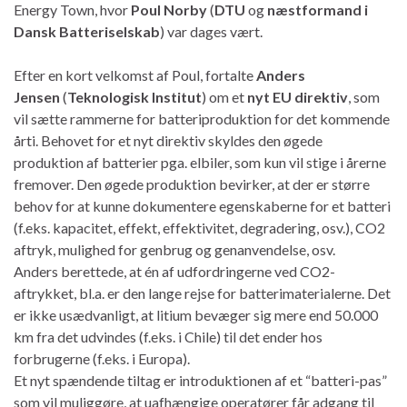
Energy Town, hvor
Poul Norby
(
DTU
og
næstformand i
Dansk Batteriselskab
) var dages vært.
Efter en kort velkomst af Poul, fortalte
Anders
Jensen
(
Teknologisk Institut
) om et
nyt EU direktiv
, som
vil sætte rammerne for batteriproduktion for det kommende
årti. Behovet for et nyt direktiv skyldes den øgede
produktion af batterier pga. elbiler, som kun vil stige i årerne
fremover. Den øgede produktion bevirker, at der er større
behov for at kunne dokumentere egenskaberne for et batteri
(f.eks. kapacitet, effekt, effektivitet, degradering, osv.), CO2
aftryk, mulighed for genbrug og genanvendelse, osv.
Anders berettede, at én af udfordringerne ved CO2-
aftrykket, bl.a. er den lange rejse for batterimaterialerne. Det
er ikke usædvanligt, at litium bevæger sig mere end 50.000
km fra det udvindes (f.eks. i Chile) til det ender hos
forbrugerne (f.eks. i Europa).
Et nyt spændende tiltag er introduktionen af et “batteri-pas”
som vil muliggøre, at uafhængige operatører får adgang til