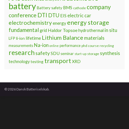
battery
company
BMS
Battery safety
cathode
DTI
conference
DTU
electric car
EIS
energy storage
electrochemistry
energy
fundamental
Haldor Topsoe
in situ
grid
hydrothermal
Lithium Balance
materials
lifetime
LFP
li-ion
Na-ion
measurements
performance
phd course
recycling
online
research
safety
synthesis
SDU
seminar
storage
start-up
transport
technology
testing
XRD
© 2026 Dansk Batteriselskab.