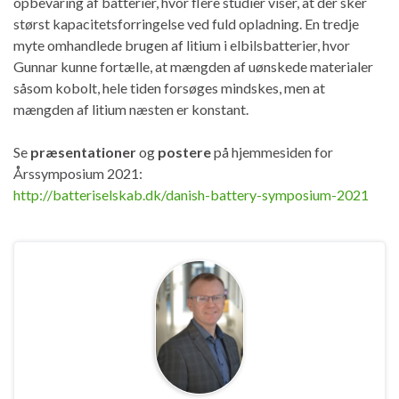
opbevaring af batterier, hvor flere studier viser, at der sker
størst kapacitetsforringelse ved fuld opladning. En tredje
myte omhandlede brugen af litium i elbilsbatterier, hvor
Gunnar kunne fortælle, at mængden af uønskede materialer
såsom kobolt, hele tiden forsøges mindskes, men at
mængden af litium næsten er konstant.
Se
præsentationer
og
postere
på hjemmesiden for
Årssymposium 2021:
http://batteriselskab.dk/danish-battery-symposium-2021