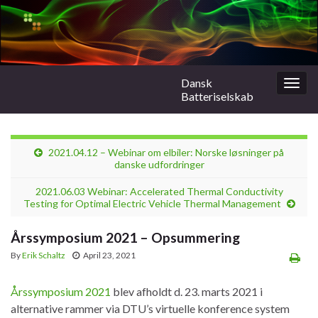
Dansk
Togg
Batteriselskab
navig
2021.04.12 – Webinar om elbiler: Norske løsninger på
danske udfordringer
2021.06.03 Webinar: Accelerated Thermal Conductivity
Testing for Optimal Electric Vehicle Thermal Management
Årssymposium 2021 – Opsummering
By
Erik Schaltz
April 23, 2021
Årssymposium 2021
blev afholdt d. 23. marts 2021 i
alternative rammer via DTU’s virtuelle konference system