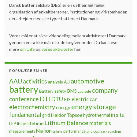
Dansk Batteriselskab (DBS) er en uafhængig faglig
organisation af enkeltpersoner, institutioner og virksomheder,
der arbejder med alle typer batterier i Danmark.
Vores mål er at sikre videndeling mellem aktiviteter i Danmark
gennem en række målrettede begivenheder. Du kan læse
mere
om DBS
og
vores aktiviteter
her.
POPULÆRE EMNER
automotive
AAU
activities
analysis
AU
battery
company
BMS
Battery safety
cathode
DTI
conference
DTU
electric car
EIS
energy storage
electrochemistry
energy
fundamental
Haldor Topsoe
in situ
grid
hydrothermal
Lithium Balance
materials
lifetime
LFP
li-ion
Na-ion
measurements
performance
phd course
recycling
online