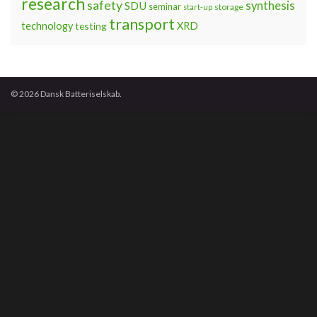
research
safety
synthesis
SDU
seminar
storage
start-up
transport
technology
testing
XRD
© 2026 Dansk Batteriselskab.