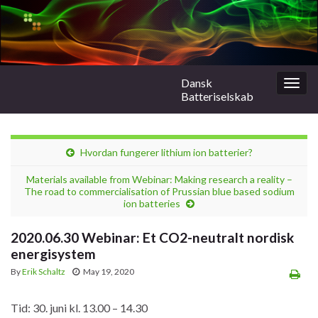
Dansk
Togg
Batteriselskab
navig
Hvordan fungerer lithium ion batterier?
Materials available from Webinar: Making research a reality –
The road to commercialisation of Prussian blue based sodium
ion batteries
2020.06.30 Webinar: Et CO2-neutralt nordisk
energisystem
By
Erik Schaltz
May 19, 2020
Tid: 30. juni kl. 13.00 – 14.30