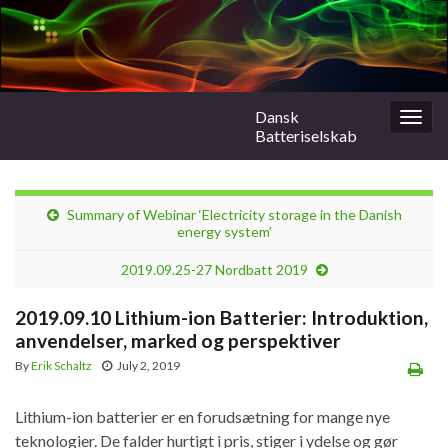
Dansk
Togg
Batteriselskab
navig
Summary of Webinar ‘Electricity storage in the Danish
energy system’
2019.09.25-27 Nordbatt 2019
2019.09.10 Lithium-ion Batterier: Introduktion,
anvendelser, marked og perspektiver
By
Erik Schaltz
July 2, 2019
Lithium-ion batterier er en forudsætning for mange nye
teknologier. De falder hurtigt i pris, stiger i ydelse og gør