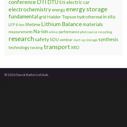
DTI
conference
DTU
electric car
EIS
energy storage
electrochemistry
energy
fundamental
Haldor Topsoe
in situ
grid
hydrothermal
Lithium Balance
materials
lifetime
LFP
li-ion
Na-ion
measurements
performance
phd course
recycling
online
research
safety
synthesis
SDU
seminar
storage
start-up
transport
technology
testing
XRD
© 2026 Dansk Batteriselskab.