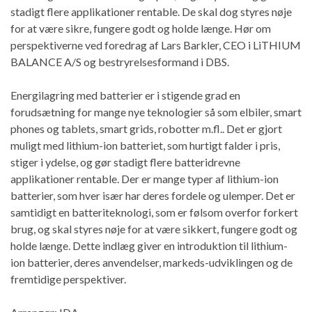
stadigt flere applikationer rentable. De skal dog styres nøje
for at være sikre, fungere godt og holde længe. Hør om
perspektiverne ved foredrag af Lars Barkler, CEO i LiTHIUM
BALANCE A/S og bestryrelsesformand i DBS.
Energilagring med batterier er i stigende grad en
forudsætning for mange nye teknologier så som elbiler, smart
phones og tablets, smart grids, robotter m.fl.. Det er gjort
muligt med lithium-ion batteriet, som hurtigt falder i pris,
stiger i ydelse, og gør stadigt flere batteridrevne
applikationer rentable. Der er mange typer af lithium-ion
batterier, som hver især har deres fordele og ulemper. Det er
samtidigt en batteriteknologi, som er følsom overfor forkert
brug, og skal styres nøje for at være sikkert, fungere godt og
holde længe. Dette indlæg giver en introduktion til lithium-
ion batterier, deres anvendelser, markeds-udviklingen og de
fremtidige perspektiver.