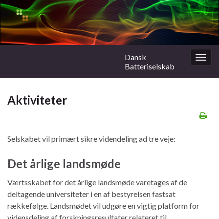
Dansk
Togg
Batteriselskab
navig
Aktiviteter
Selskabet vil primært sikre videndeling ad tre veje:
Det årlige landsmøde
Værtsskabet for det årlige landsmøde varetages af de
deltagende universiteter i en af bestyrelsen fastsat
rækkefølge. Landsmødet vil udgøre en vigtig platform for
vidensdeling af forskningsresultater relateret til