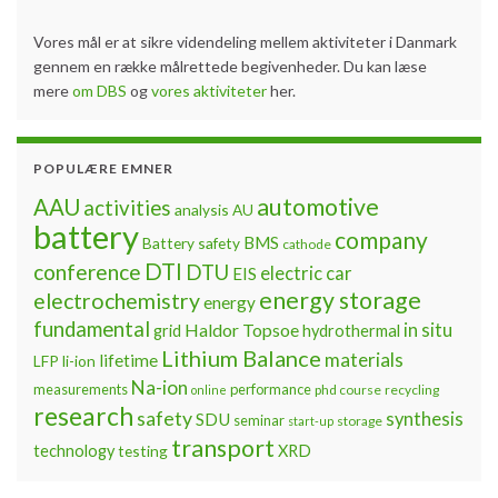
Vores mål er at sikre videndeling mellem aktiviteter i Danmark
gennem en række målrettede begivenheder. Du kan læse
mere
om DBS
og
vores aktiviteter
her.
POPULÆRE EMNER
automotive
AAU
activities
analysis
AU
battery
company
BMS
Battery safety
cathode
DTI
conference
DTU
electric car
EIS
energy storage
electrochemistry
energy
fundamental
Haldor Topsoe
in situ
grid
hydrothermal
Lithium Balance
materials
lifetime
LFP
li-ion
Na-ion
measurements
performance
phd course
recycling
online
research
safety
synthesis
SDU
seminar
storage
start-up
transport
technology
testing
XRD